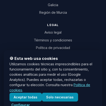
Galicia
Región de Murcia
LEGAL
Aviso legal
Términos y condiciones
Política de privacidad
Política de cookies
🍪 Esta web usa cookies
Desistimiento
Utilizamos cookies técnicas imprescindibles para el
funcionamiento del sitio y, con tu consentimiento,
Transparencia IA
cookies analíticas para medir el uso (Google
Plataforma ODR (UE)
Analytics). Puedes aceptar todas, rechazarlas o
configurar tu elección. Consulta nuestra
Política de
info@oposicionesia.com
cookies
.
Aceptar todas
Solo necesarias
© 2026
Edu Torregrosa
— OposicionesIA. Todos los derechos
Configurar