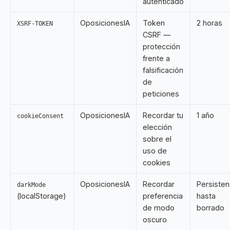
autenticado
OposicionesIA
Token
2 horas
XSRF-TOKEN
CSRF —
protección
frente a
falsificación
de
peticiones
OposicionesIA
Recordar tu
1 año
cookieConsent
elección
sobre el
uso de
cookies
OposicionesIA
Recordar
Persisten
darkMode
(localStorage)
preferencia
hasta
de modo
borrado
oscuro