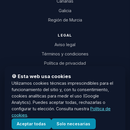
Canarias
Galicia
Región de Murcia
LEGAL
Aviso legal
Términos y condiciones
Política de privacidad
Política de cookies
🍪 Esta web usa cookies
Desistimiento
Utilizamos cookies técnicas imprescindibles para el
funcionamiento del sitio y, con tu consentimiento,
Transparencia IA
cookies analíticas para medir el uso (Google
Plataforma ODR (UE)
Analytics). Puedes aceptar todas, rechazarlas o
configurar tu elección. Consulta nuestra
Política de
info@oposicionesia.com
cookies
.
Aceptar todas
Solo necesarias