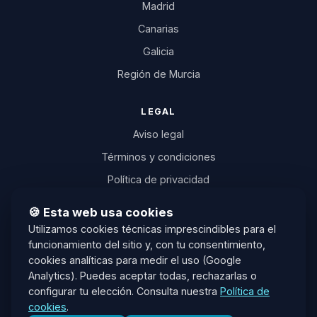
Madrid
Canarias
Galicia
Región de Murcia
LEGAL
Aviso legal
Términos y condiciones
Política de privacidad
Política de cookies
🍪 Esta web usa cookies
Desistimiento
Utilizamos cookies técnicas imprescindibles para el
funcionamiento del sitio y, con tu consentimiento,
Transparencia IA
cookies analíticas para medir el uso (Google
Plataforma ODR (UE)
Analytics). Puedes aceptar todas, rechazarlas o
configurar tu elección. Consulta nuestra
Política de
info@oposicionesia.com
cookies
.