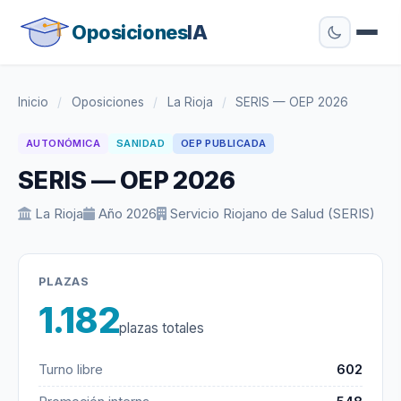
Oposiciones
IA
Inicio
/
Oposiciones
/
La Rioja
/
SERIS — OEP 2026
AUTONÓMICA
SANIDAD
OEP PUBLICADA
SERIS — OEP 2026
La Rioja
Año 2026
Servicio Riojano de Salud (SERIS)
PLAZAS
1.182
plazas totales
Turno libre
602