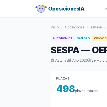
Oposiciones
IA
I
Inicio
/
Oposiciones
/
Asturias
/
AUTONÓMICA
SANIDAD
CONVOC
SESPA — OE
Asturias
Año 2026
Servicio 
PLAZAS
498
plazas totales