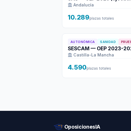
Andalucía
10.289
plazas totales
AUTONÓMICA
SANIDAD
PRUE
SESCAM — OEP 2023-202
Castilla-La Mancha
4.590
plazas totales
OposicionesIA