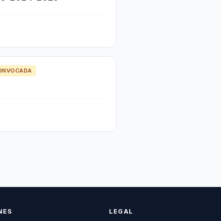
ONVOCADA
NES
LEGAL