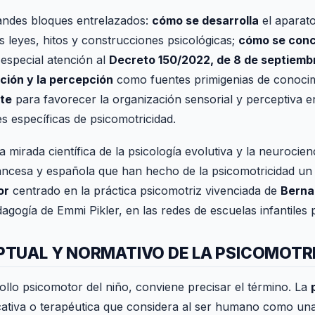
andes bloques entrelazados:
cómo se desarrolla
el aparato
s leyes, hitos y construcciones psicológicas;
cómo se conc
 especial atención al
Decreto 150/2022, de 8 de septiemb
ción y la percepción
como fuentes primigenias de conoci
nte
para favorecer la organización sensorial y perceptiva en
es específicas de psicomotricidad.
 mirada científica de la psicología evolutiva y la neurocie
rancesa y española que han hecho de la psicomotricidad un p
or
centrado en la práctica psicomotriz vivenciada de
Berna
dagogía de Emmi Pikler, en las redes de escuelas infantiles p
TUAL Y NORMATIVO DE LA PSICOMOTR
ollo psicomotor del niño, conviene precisar el término. La
ucativa o terapéutica que considera al ser humano como un