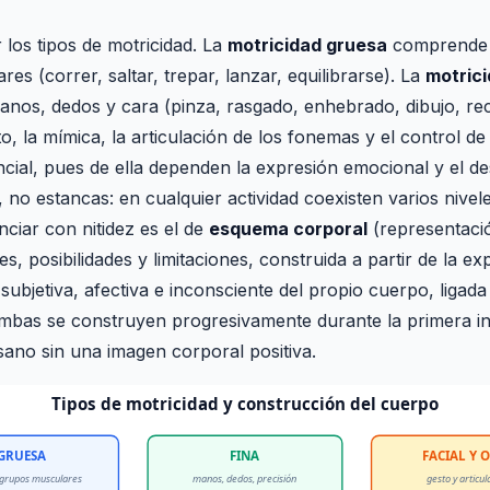
 los tipos de motricidad. La
motricidad gruesa
comprende l
s (correr, saltar, trepar, lanzar, equilibrarse). La
motrici
nos, dedos y cara (pinza, rasgado, enhebrado, dibujo, rec
o, la mímica, la articulación de los fonemas y el control de
ial, pues de ella dependen la expresión emocional y el des
, no estancas: en cualquier actividad coexisten varios nive
nciar con nitidez es el de
esquema corporal
(representació
, posibilidades y limitaciones, construida a partir de la exp
subjetiva, afectiva e inconsciente del propio cuerpo, ligada 
mbas se construyen progresivamente durante la primera in
ano sin una imagen corporal positiva.
Tipos de motricidad y construcción del cuerpo
GRUESA
FINA
FACIAL Y 
grupos musculares
manos, dedos, precisión
gesto y articul