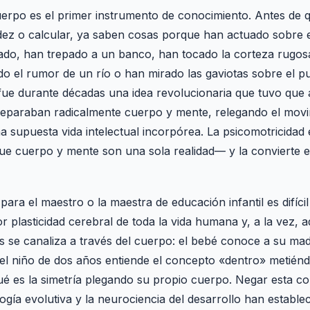
cuerpo es el primer instrumento de conocimiento. Antes de 
idez o calcular, ya saben cosas porque han actuado sobre
ado, han trepado a un banco, han tocado la corteza rugos
 el rumor de un río o han mirado las gaviotas sobre el pu
ue durante décadas una idea revolucionaria que tuvo que a
separaban radicalmente cuerpo y mente, relegando el movi
 supuesta vida intelectual incorpórea. La psicomotricidad e
ue cuerpo y mente son una sola realidad— y la convierte 
para el maestro o la maestra de educación infantil es difíci
 plasticidad cerebral de toda la vida humana y, a la vez, a
es se canaliza a través del cuerpo: el bebé conoce a su madr
; el niño de dos años entiende el concepto «dentro» metién
ué es la simetría plegando su propio cuerpo. Negar esta co
ogía evolutiva y la neurociencia del desarrollo han estableci