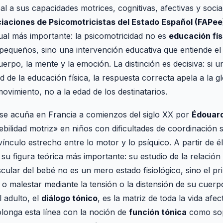
l a sus capacidades motrices, cognitivas, afectivas y socia
iaciones de Psicomotricistas del Estado Español (FAPee
ual más importante: la psicomotricidad no es
educación fís
 pequeños, sino una intervención educativa que entiende 
erpo, la mente y la emoción. La distinción es decisiva: si 
ad de la educación física, la respuesta correcta apela a la g
movimiento, no a la edad de los destinatarios.
 se acuña en Francia a comienzos del siglo XX por
Édouar
bilidad motriz» en niños con dificultades de coordinación s
vínculo estrecho entre lo motor y lo psíquico. A partir de é
n su figura teórica más importante: su estudio de la relación
ular del bebé no es un mero estado fisiológico, sino el p
 o malestar mediante la tensión o la distensión de su cuer
 adulto, el
diálogo tónico
, es la matriz de toda la vida afec
longa esta línea con la noción de
función tónica
como sop