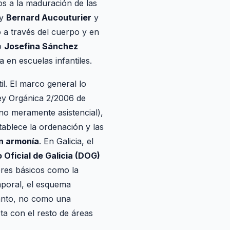
s a la maduración de las
 y
Bernard Aucouturier
y
o a través del cuerpo y en
o
Josefina Sánchez
 en escuelas infantiles.
il. El marco general lo
Ley Orgánica 2/2006 de
(no meramente asistencial),
stablece la ordenación y las
n armonía
. En Galicia, el
o Oficial de Galicia (DOG)
eres básicos como la
emporal, el esquema
tanto, no como una
ta con el resto de áreas