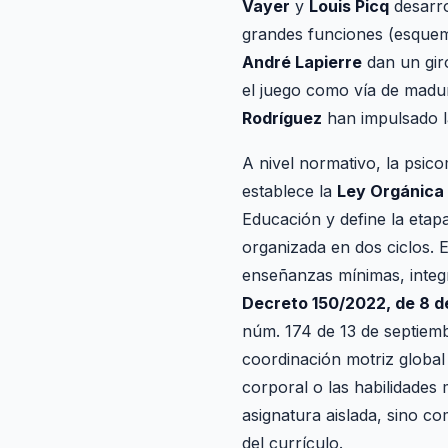
Vayer
y
Louis Picq
desarro
grandes funciones (esquema
André Lapierre
dan un giro
el juego como vía de madu
Rodríguez
han impulsado la
A nivel normativo, la psico
establece la
Ley Orgánica
Educación y define la etap
organizada en dos ciclos. 
enseñanzas mínimas, integ
Decreto 150/2022, de 8 d
núm. 174 de 13 de septiem
coordinación motriz global 
corporal o las habilidades
asignatura aislada, sino co
del currículo.