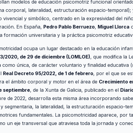
llan modelos de educación psicomotriz funcional orientado
 corporal, lateralidad, estructuración espacio-temporal);
 vivencial y simbólico, centrado en la expresividad del niñ
ración. En España,
Pedro Pablo Berruezo
,
Miguel Llorca
 formación universitaria y la práctica psicomotriz educativa
motricidad ocupa un lugar destacado en la educación infant
 3/2020, de 29 de diciembre (LOMLOE)
, que modifica la 
a como única, de carácter voluntario y finalidad educativa 
El
Real Decreto 95/2022, de 1 de febrero
, por el que se e
ra el ámbito corporal y motor en el área de
Crecimiento e
e septiembre
, de la Xunta de Galicia, publicado en el
Diari
bre de 2022, desarrolla esta misma área incorporando sab
y segmentaria, la lateralidad, la estructuración espacio-t
 motrices fundamentales. La psicomotricidad aparece, por 
mo un eje transversal que atraviesa toda la jornada y conec