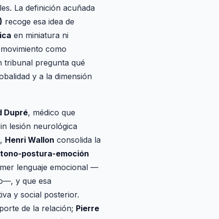
les. La definición acuñada
)
recoge esa idea de
ica
en miniatura ni
el movimiento como
un tribunal pregunta qué
lobalidad y a la dimensión
d Dupré
, médico que
in lesión neurológica
l,
Henri Wallon
consolida la
tono-postura-emoción
rimer lenguaje emocional —
po—, y que esa
tiva y social posterior.
orte de la relación;
Pierre