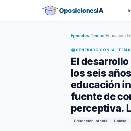
Oposiciones
IA
I
Ejemplos
/
Temas
/
Educación Infa
GENERADO CON IA · TEMA
El desarrollo
los seis años
educación in
fuente de co
perceptiva. 
Educación Infantil
Galicia