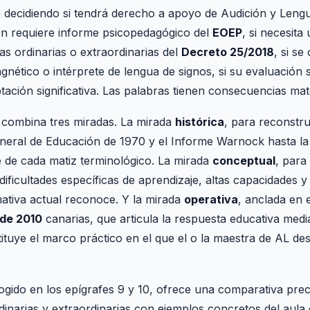
á decidiendo si tendrá derecho a apoyo de Audición y Leng
ón requiere informe psicopedagógico del
EOEP
, si necesita
idas ordinarias o extraordinarias del
Decreto 25/2018
, si s
ético o intérprete de lengua de signos, si su evaluación se
tación significativa. Las palabras tienen consecuencias mate
 combina tres miradas. La mirada
histórica
, para reconstru
eral de Educación de 1970 y el Informe Warnock hasta la l
 de cada matiz terminológico. La mirada
conceptual
, para
ficultades específicas de aprendizaje, altas capacidades y 
ativa actual reconoce. Y la mirada
operativa
, anclada en 
 de 2010
canarias, que articula la respuesta educativa medi
ituye el marco práctico en el que el o la maestra de AL des
cogido en los epígrafes 9 y 10, ofrece una comparativa pr
inarias y extraordinarias con ejemplos concretos del aula 