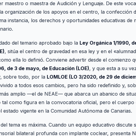
er maestro o maestra de Audición y Lenguaje. De este voc
 la organización de los apoyos en el centro, la confección 
ima instancia, los derechos y oportunidades educativas de m
nario.
redado del temario aprobado bajo la
Ley Orgánica 1/1990, d
E)
, sitúa el centro de gravedad en esa ley y en el «alumn
 como ella lo definió. Conviene advertir desde el comienzo
6, de 3 de mayo, de Educación (LOE)
, y que esta a su ve
, sobre todo, por la
LOMLOE (LO 3/2020, de 29 de dicie
vido a todos esos cambios, pero ha sido redefinido y, sob
más amplio —el de NEAE— que abarca un abanico de sit
o tal como figura en la convocatoria oficial, pero el cuerpo
 el estado vigente en la Comunidad Autónoma de Canarias.
 del tema es máxima. Cuando un equipo educativo discute s
sorial bilateral profunda con implante coclear, presenta 