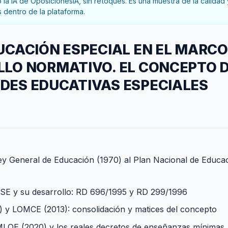
la IA de OposicionesIA, sin retoques. Es una muestra de la calidad 
 dentro de la plataforma.
UCACIÓN ESPECIAL EN EL MARCO
LLO NORMATIVO. EL CONCEPTO 
DES EDUCATIVAS ESPECIALES
Ley General de Educación (1970) al Plan Nacional de Educac
OGSE y su desarrollo: RD 696/1995 y RD 299/1996
) y LOMCE (2013): consolidación y matices del concepto
OMLOE (2020) y los reales decretos de enseñanzas mínimas