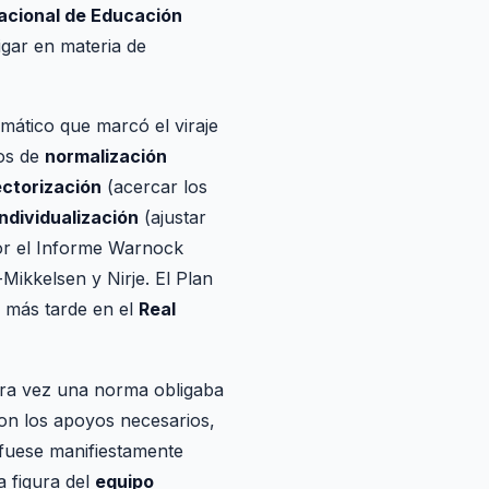
Nacional de Educación
gar en materia de
ático que marcó el viraje
eos de
normalización
ctorización
(acercar los
individualización
(ajustar
por el Informe Warnock
ikkelsen y Nirje. El Plan
s más tarde en el
Real
mera vez una norma obligaba
con los apoyos necesarios,
 fuese manifiestamente
la figura del
equipo