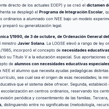
nte directo de los actuales EOEP) y se creó el
dictamen d
chenta se desplegó el
Programa de Integración Escolar
, q
s ordinarios a alumnado con NEE bajo un modelo experime
 y preparó su generalización legal.
nica 1/1990, de 3 de octubre, de Ordenación General de
l ministro
Javier Solana
. La LOGSE elevó a rango de ley or
4/1985, incorporó el concepto de
necesidades educativas
có su Título V a la educación especial. Sus aportaciones c
cepto de
alumnos con necesidades educativas especiale
ene NEE el alumno que necesita ayudas pedagógicas distintas
currículo, sea cual sea el origen de esas necesidades; la mi
educativa que el sistema debe ofrecer. Segunda, estableció 
a escolarización en centros ordinarios, reservando los cent
visión periódica y consentimiento de las familias. Tercera, 
s
, distinguiendo entre no significativas (metodología, recur