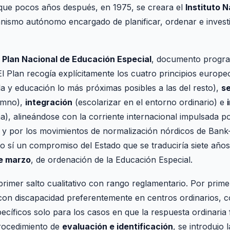
 que pocos años después, en 1975, se creara el
Instituto 
ismo autónomo encargado de planificar, ordenar e investi
l
Plan Nacional de Educación Especial
, documento program
l Plan recogía explícitamente los cuatro principios europ
da y educación lo más próximas posibles a las del resto),
se
lumno),
integración
(escolarizar en el entorno ordinario) e
a), alineándose con la corriente internacional impulsada 
y por los movimientos de normalización nórdicos de Bank-M
ro sí un compromiso del Estado que se traduciría siete año
e marzo
, de ordenación de la Educación Especial.
rimer salto cualitativo con rango reglamentario. Por pri
con discapacidad preferentemente en centros ordinarios, 
ecíficos solo para los casos en que la respuesta ordinaria
procedimiento de
evaluación e identificación
, se introdujo 