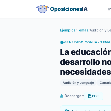
Oposiciones
IA
I
Ejemplos
/
Temas
/
Audición y Le
GENERADO CON IA · TEMA
La educación
desarrollo n
necesidades
Audición y Lenguaje
Canari
Descargar:
PDF