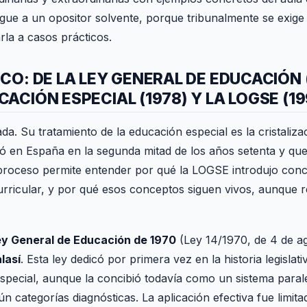
ngue a un opositor solvente, porque tribunalmente se exig
arla a casos prácticos.
CO: DE LA LEY GENERAL DE EDUCACIÓN 
ACIÓN ESPECIAL (1978) Y LA LOGSE (19
a. Su tratamiento de la educación especial es la cristaliza
ió en España en la segunda mitad de los años setenta y que 
proceso permite entender por qué la LOGSE introdujo co
urricular, y por qué esos conceptos siguen vivos, aunque re
ey General de Educación de 1970
(Ley 14/1970, de 4 de ag
alasí
. Esta ley dedicó por primera vez en la historia legislat
especial, aunque la concibió todavía como un sistema parale
n categorías diagnósticas. La aplicación efectiva fue limitad