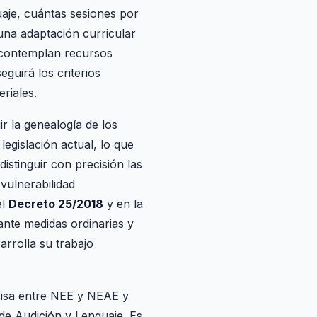
uaje, cuántas sesiones por
 una adaptación curricular
e contemplan recursos
guirá los criterios
riales.
ir la genealogía de los
egislación actual, lo que
 distinguir con precisión las
vulnerabilidad
el
Decreto 25/2018
y en la
ante medidas ordinarias y
arrolla su trabajo
ecisa entre NEE y NEAE y
de Audición y Lenguaje. Es