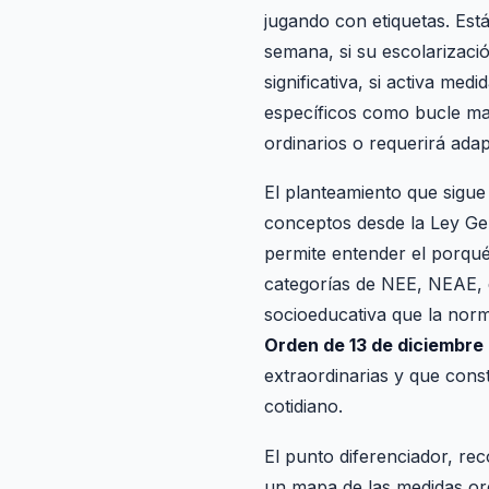
jugando con etiquetas. Est
semana, si su escolarizaci
significativa, si activa med
específicos como bucle magn
ordinarios o requerirá adap
El planteamiento que sigue
conceptos desde la Ley Gen
permite entender el porqué
categorías de NEE, NEAE, di
socioeducativa que la norm
Orden de 13 de diciembre
extraordinarias y que const
cotidiano.
El punto diferenciador, re
un mapa de las medidas ord