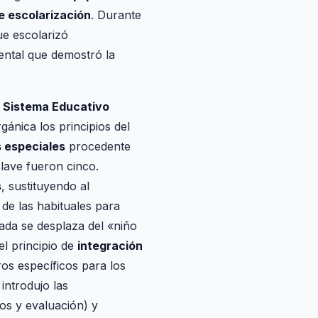
e escolarización
. Durante
ue escolarizó
ntal que demostró la
l Sistema Educativo
gánica los principios del
 especiales
procedente
lave fueron cinco.
s
, sustituyendo al
 de las habituales para
rada se desplaza del «niño
el principio de
integración
ros específicos para los
introdujo las
sos y evaluación) y