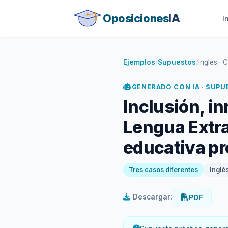
Oposiciones
IA
I
Ejemplos
/
Supuestos
/
Inglés · 
GENERADO CON IA · SUP
Inclusión, i
Lengua Extra
educativa pr
Tres casos diferentes
Inglé
Descargar:
PDF