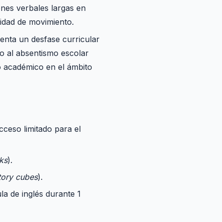
ones verbales largas en
sidad de movimiento.
enta un desfase curricular
o al absentismo escolar
o académico en el ámbito
cceso limitado para el
ks
).
tory cubes
).
a de inglés durante 1