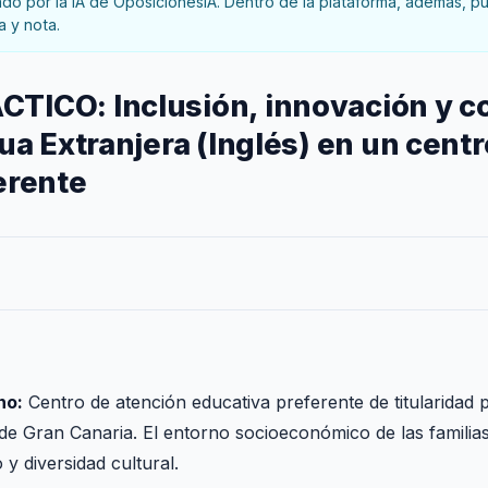
o por la IA de OposicionesIA. Dentro de la plataforma, además, pue
a y nota.
ICO: Inclusión, innovación y c
ua Extranjera (Inglés) en un cent
erente
no:
Centro de atención educativa preferente de titularidad p
 de Gran Canaria. El entorno socioeconómico de las familias
 y diversidad cultural.