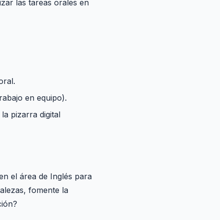
ar las tareas orales en
oral.
rabajo en equipo).
a pizarra digital
en el área de Inglés para
alezas, fomente la
ción?