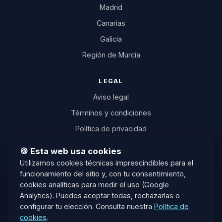
Madrid
Canarias
Galicia
Región de Murcia
LEGAL
Aviso legal
Términos y condiciones
Política de privacidad
Política de cookies
🍪 Esta web usa cookies
Desistimiento
Utilizamos cookies técnicas imprescindibles para el
funcionamiento del sitio y, con tu consentimiento,
Transparencia IA
cookies analíticas para medir el uso (Google
Plataforma ODR (UE)
Analytics). Puedes aceptar todas, rechazarlas o
configurar tu elección. Consulta nuestra
Política de
info@oposicionesia.com
cookies
.