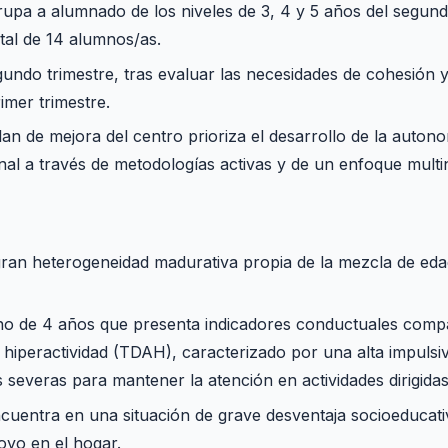
rupa a alumnado de los niveles de 3, 4 y 5 años del segun
otal de 14 alumnos/as.
ndo trimestre, tras evaluar las necesidades de cohesión 
imer trimestre.
lan de mejora del centro prioriza el desarrollo de la auton
al a través de metodologías activas y de un enfoque multin
ran heterogeneidad madurativa propia de la mezcla de eda
no de 4 años que presenta indicadores conductuales compa
e hiperactividad (TDAH), caracterizado por una alta impulsivi
es severas para mantener la atención en actividades dirigidas
cuentra en una situación de grave desventaja socioeducat
oyo en el hogar.