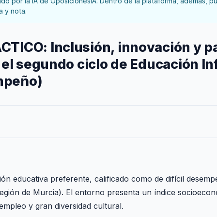
o por la IA de OposicionesIA. Dentro de la plataforma, además, pue
a y nota.
ICO: Inclusión, innovación y pa
el segundo ciclo de Educación Inf
empeño)
ón educativa preferente, calificado como de difícil desemp
gión de Murcia). El entorno presenta un índice socioeconó
empleo y gran diversidad cultural.