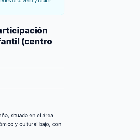
des resolverlo y recibir
rticipación
antil (centro
eño, situado en el área
mico y cultural bajo, con