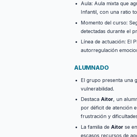
Aula: Aula mixta que ag
Infantil, con una ratio t
Momento del curso: Segu
detectadas durante el pr
Línea de actuación: El P
autorregulación emocion
ALUMNADO
El grupo presenta una g
vulnerabilidad.
Destaca
Aitor
, un alum
por déficit de atención 
frustración y dificultad
La familia de
Aitor
se en
escasos recursos de ap