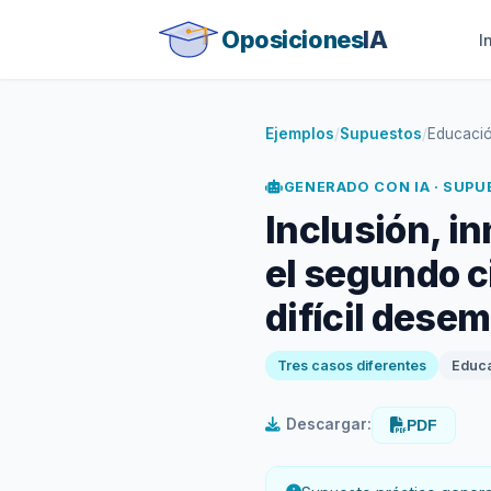
Oposiciones
IA
I
Ejemplos
/
Supuestos
/
Educación
GENERADO CON IA · SUP
Inclusión, i
el segundo ci
difícil dese
Tres casos diferentes
Educa
Descargar:
PDF