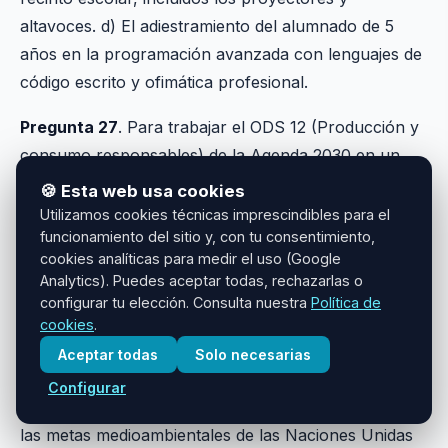
altavoces. d) El adiestramiento del alumnado de 5
años en la programación avanzada con lenguajes de
código escrito y ofimática profesional.
Pregunta 27
. Para trabajar el ODS 12 (Producción y
consumo responsables) de la Agenda 2030 en un
aula de 5 años en el medio rural, ¿cuál de las
🍪 Esta web usa cookies
siguientes propuestas es la más coherente y
Utilizamos cookies técnicas imprescindibles para el
funcionamiento del sitio y, con tu consentimiento,
contextualizada? a) Explicar teóricamente la cadena
cookies analíticas para medir el uso (Google
de suministro global y el mercado internacional de
Analytics). Puedes aceptar todas, rechazarlas o
materias primas mediante una lección magistral. b)
configurar tu elección. Consulta nuestra
Política de
Diseñar un taller de reutilización de envases para
cookies
.
crear los semilleros del huerto escolar y un sistema
Aceptar todas
Solo necesarias
de compostaje con los restos del almuerzo. c)
Configurar
Realizar un examen escrito de opción múltiple sobre
las metas medioambientales de las Naciones Unidas