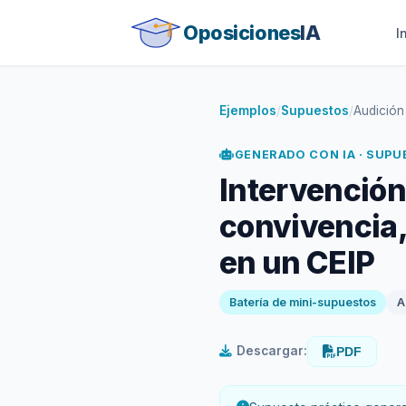
Oposiciones
IA
I
Ejemplos
/
Supuestos
/
Audición
GENERADO CON IA · SUP
Intervención
convivencia,
en un CEIP
Batería de mini-supuestos
A
Descargar:
PDF