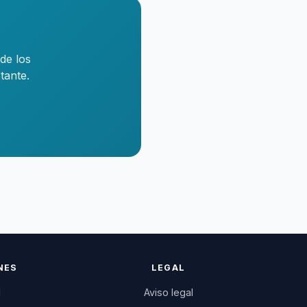
de los
tante.
NES
LEGAL
l
Aviso legal