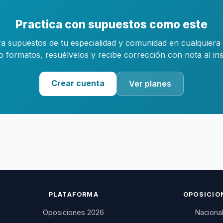
Practica con supuestos como este
a supuestos de tu especialidad y comunidad en cualquiera 
o formatos, resuélvelos y recibe corrección con nota al ins
Crear cuenta
Ver planes
PLATAFORMA
OPOSICIO
Oposiciones 2026
Naciona