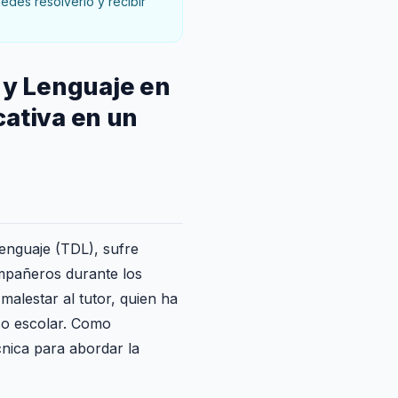
des resolverlo y recibir
y Lenguaje en
cativa en un
Lenguaje (TDL), sufre
ompañeros durante los
malestar al tutor, quien ha
oso escolar. Como
cnica para abordar la