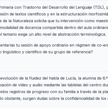
Primaria con Trastorno del Desarrollo del Lenguaje (TDL), p
nsión de textos científicos y en la estructuración morfosin
ias de la Naturaleza solicita que tu intervención como maest
 modalidad de docencia compartida dentro del aula ordinaria
el temario exige un alto nivel de abstracción terminológica.
ntarías tu sesión de apoyo ordinario en régimen de co-ens
o lingüístico y científico de su grupo de referencia?
 evolución de la fluidez del habla de Lucía, la alumna de 6.º
bación de vídeo y audio mediante las tabletas del centro du
stos registros de progreso con su familia a través de la plat
o obstante, surgen dudas sobre la confidencialidad de los d