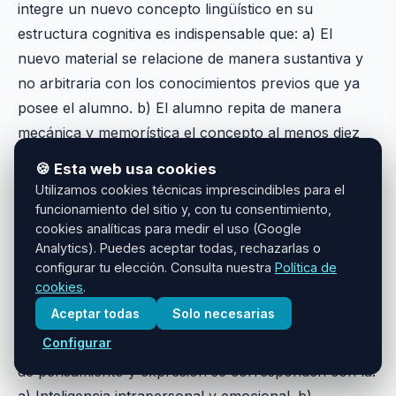
integre un nuevo concepto lingüístico en su
estructura cognitiva es indispensable que: a) El
nuevo material se relacione de manera sustantiva y
no arbitraria con los conocimientos previos que ya
posee el alumno. b) El alumno repita de manera
mecánica y memorística el concepto al menos diez
veces seguidas. c) El concepto sea totalmente
🍪 Esta web usa cookies
abstracto y carezca de referentes visuales o
Utilizamos cookies técnicas imprescindibles para el
prácticos en la vida cotidiana. d) El docente utilice un
funcionamiento del sitio y, con tu consentimiento,
cookies analíticas para medir el uso (Google
sistema de evaluación de opción múltiple con
Analytics). Puedes aceptar todas, rechazarlas o
penalización por respuestas erróneas.
configurar tu elección. Consulta nuestra
Política de
cookies
.
Pregunta 25
. La teoría de las Inteligencias Múltiples
Aceptar todas
Solo necesarias
de Howard Gardner postula que la competencia
Configurar
comunicativa y el uso del lenguaje como herramienta
de pensamiento y expresión se corresponden con la:
a) Inteligencia intrapersonal y emocional. b)