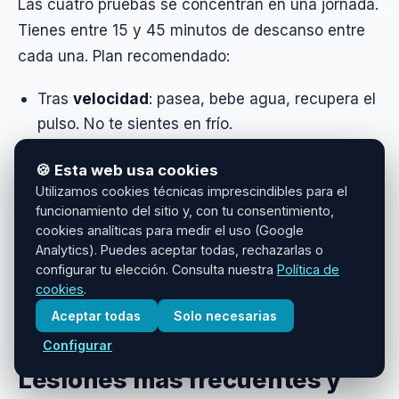
Las cuatro pruebas se concentran en una jornada.
Tienes entre 15 y 45 minutos de descanso entre
cada una. Plan recomendado:
Tras
velocidad
: pasea, bebe agua, recupera el
pulso. No te sientes en frío.
Tras
salto vertical
: estiramientos suaves de
🍪 Esta web usa cookies
tren inferior. No nada de comer pesado.
Utilizamos cookies técnicas imprescindibles para el
Tras
flexotracción/extensiones
: estira brazos
funcionamiento del sitio y, con tu consentimiento,
cookies analíticas para medir el uso (Google
y espalda. Bebe agua + sales si hace calor.
Analytics). Puedes aceptar todas, rechazarlas o
Antes de
natación
: 5 minutos de movilidad en
configurar tu elección. Consulta nuestra
Política de
cookies
.
seco, 100 m de calentamiento en agua si te
dejan.
Aceptar todas
Solo necesarias
Configurar
Lesiones más frecuentes y