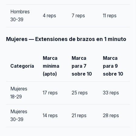
Hombres
4 reps
7 reps
11 reps
30-39
Mujeres — Extensiones de brazos en 1 minuto
Marca
Marca
Marca
Categoría
mínima
para 7
para 9
(apto)
sobre 10
sobre 10
Mujeres
17 reps
25 reps
33 reps
18-29
Mujeres
14 reps
21 reps
28 reps
30-39